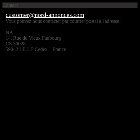
Contact
customer@nord-annonces.com
Vous pouvez nous contacter par courrier postal à l'adresse :
NA
14, Rue du Vieux Faubourg
CS 30028
59042 LILLE Cedex – France